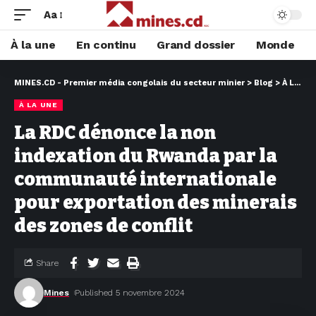
Aa
À la une
En continu
Grand dossier
Monde
MINES.CD - Premier média congolais du secteur minier
>
Blog
>
À LA UNE
À LA UNE
La RDC dénonce la non
indexation du Rwanda par la
communauté internationale
pour exportation des minerais
des zones de conflit
Share
Mines
Published 5 novembre 2024