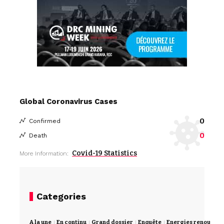
Global Coronavirus Cases
0
Confirmed
0
Death
Covid-19 Statistics
More Information:
Categories
A la une
En continu
Grand dossier
Enquête
Energies renouvela