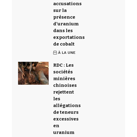
accusations
sur la
présence
d’uranium
dans les
exportations
de cobalt
À LA UNE
RDC : Les
sociétés
minières
chinoises
rejettent
les
allégations
de teneurs
excessives
en
uranium