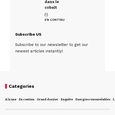
dans le
cobalt
EN CONTINU
Subscribe US
Subscribe to our newsletter to get our
newest articles instantly!
Categories
A la une
En continu
Grand dossier
Enquête
Energies renouvelables
L