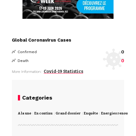
Global Coronavirus Cases
0
Confirmed
0
Death
Covid-19 Statistics
More Information:
Categories
A la une
En continu
Grand dossier
Enquête
Energies renouvela