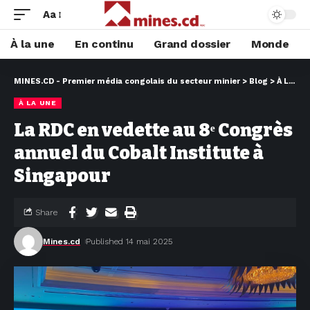
Aa
À la une
En continu
Grand dossier
Monde
MINES.CD - Premier média congolais du secteur minier
>
Blog
>
À LA UNE
À LA UNE
La RDC en vedette au 8ᵉ Congrès
annuel du Cobalt Institute à
Singapour
Share
Mines.cd
Published 14 mai 2025