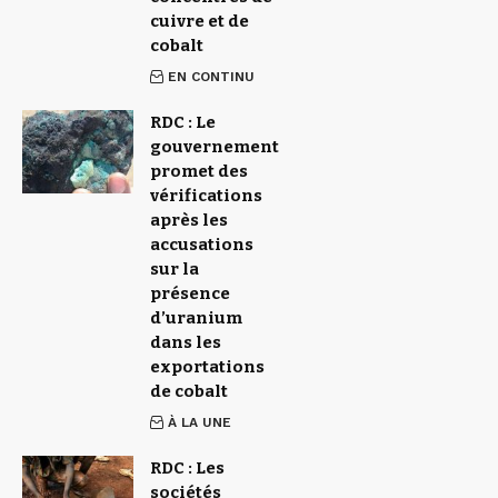
cuivre et de
cobalt
EN CONTINU
RDC : Le
gouvernement
promet des
vérifications
après les
accusations
sur la
présence
d’uranium
dans les
exportations
de cobalt
À LA UNE
RDC : Les
sociétés