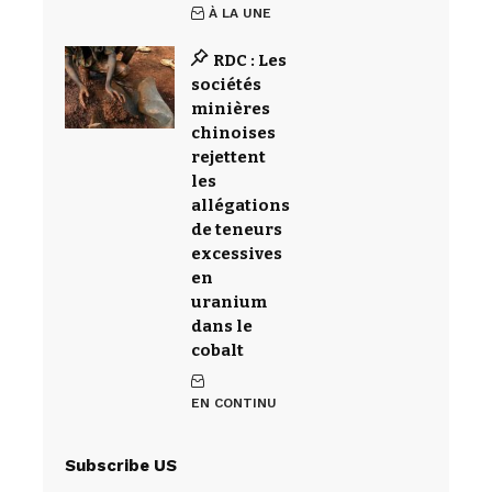
À LA UNE
RDC : Les
sociétés
minières
chinoises
rejettent
les
allégations
de teneurs
excessives
en
uranium
dans le
cobalt
EN CONTINU
Subscribe US