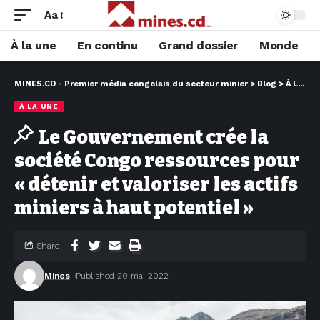
Aa
À la une
En continu
Grand dossier
Monde
MINES.CD - Premier média congolais du secteur minier
>
Blog
>
À LA UNE
À LA UNE
Le Gouvernement crée la
société Congo ressources pour
« détenir et valoriser les actifs
miniers à haut potentiel »
Share
Mines
Published 20 mai 2022