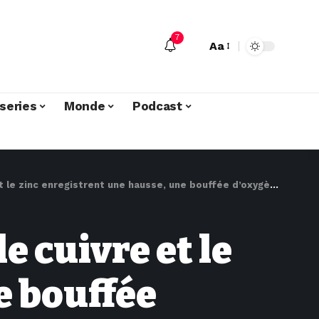
7
Aa
series
Monde
Podcast
nregistrent une hausse, une bouffée d’oxygène pour l’économie congolaise
e cuivre et le
e bouffée