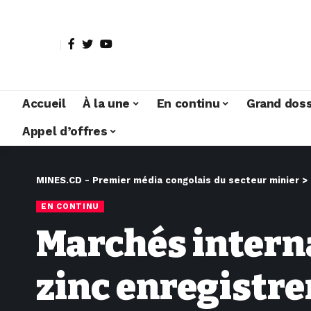
Accueil
À la une
En continu
Grand doss
Appel d’offres
MINES.CD - Premier média congolais du secteur minier
>
EN CONTINU
Marchés internat
zinc enregistre