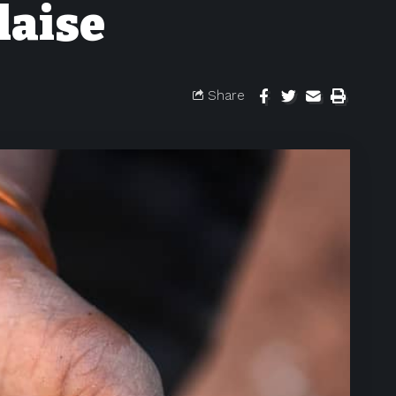
laise
Share