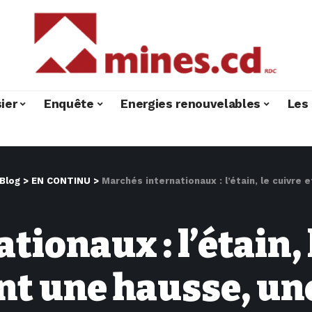
ier
Enquête
Energies renouvelables
Les 
Blog
>
EN CONTINU
>
Marchés internationaux : l’étain, le cuivre et le zinc e
ionaux : l’étain, l
nt une hausse, un