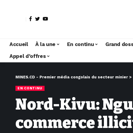
Accueil
À la une
En continu
Grand doss
Appel d’offres
MINES.CD - Premier média congolais du secteur minier
>
EN CONTINU
Nord-Kivu: Ngu
commerce illici