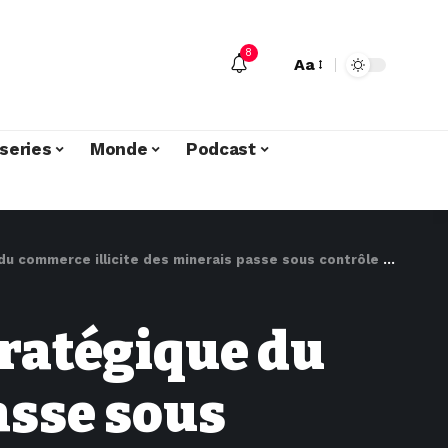
8
Aa
series
Monde
Podcast
ommerce illicite des minerais passe sous contrôle de l’armée
tratégique du
asse sous