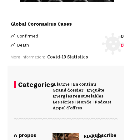
Global Coronavirus Cases
0
Confirmed
0
Death
Covid-19 Statistics
More Information:
Categories
A la une
En continu
Grand dossier
Enquête
Energies renouvelables
Les séries
Monde
Podcast
Appel d'offres
A propos
Subscribe
RDC : Le