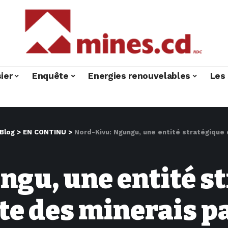
ier
Enquête
Energies renouvelables
Les 
Blog
>
EN CONTINU
>
Nord-Kivu: Ngungu, une entité stratégique du c
ngu, une entité s
te des minerais p