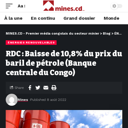
Aa
À la une
En continu
Grand dossier
Monde
MINES.CD - Premier média congolais du secteur minier
>
Blog
>
ÉNERGIES RENOUVELABLES
ÉNERGIES RENOUVELABLES
RDC : Baisse de 10,8% du prix du
baril de pétrole (Banque
centrale du Congo)
Share
Mines
Published 8 août 2022