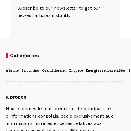
Subscribe to our newsletter to get our
newest articles instantly!
Categories
A la une
En continu
Grand dossier
Enquête
Energies renouvelables
L
A propos
Nous sommes le tout premier et le principal site
d’informations congolais, dédié exclusivement aux
informations minières et celles relatives aux
énergies renouvelables de la République