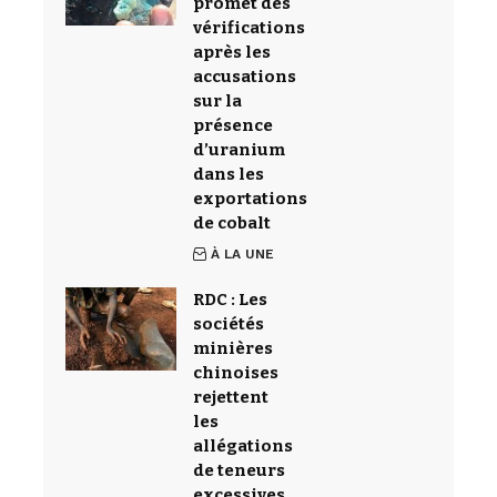
promet des
vérifications
après les
accusations
sur la
présence
d’uranium
dans les
exportations
de cobalt
À LA UNE
RDC : Les
sociétés
minières
chinoises
rejettent
les
allégations
de teneurs
excessives