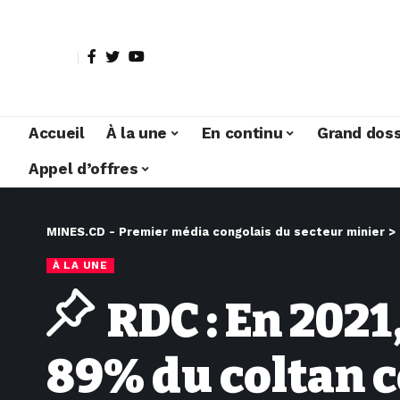
Accueil
À la une
En continu
Grand doss
Appel d’offres
MINES.CD - Premier média congolais du secteur minier
>
À LA UNE
RDC : En 2021
89% du coltan c