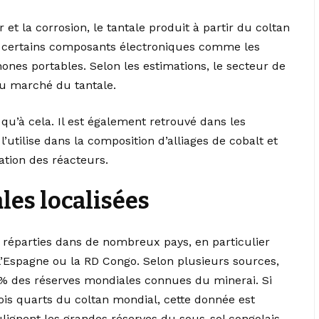
r et la corrosion, le tantale produit à partir du coltan
de certains composants électroniques comme les
ones portables. Selon les estimations, le secteur de
du marché du tantale.
s qu’à cela. Il est également retrouvé dans les
l’utilise dans la composition d’alliages de cobalt et
cation des réacteurs.
les localisées
 réparties dans de nombreux pays, en particulier
a, l’Espagne ou la RD Congo. Selon plusieurs sources,
% des réserves mondiales connues du minerai. Si
trois quarts du coltan mondial, cette donnée est
ulignent les grandes réserves du sous-sol congolais.