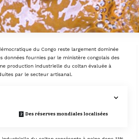
 démocratique du Congo reste largement dominée
les données fournies par le ministère congolais des
 une production industrielle du coltan évaluée à
uites par le secteur artisanal.
Des réserves mondiales localisées
n industrielle du coltan représente à peine donc 11%