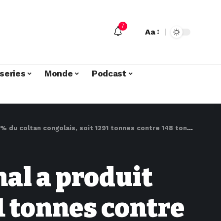
7
Aa
series
Monde
Podcast
ngolais, soit 1291 tonnes contre 148 tonnes de la production industrielle
nal a produit
1 tonnes contre