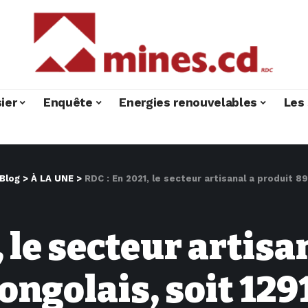
ier
Enquête
Energies renouvelables
Les 
Blog
>
À LA UNE
>
RDC : En 2021, le secteur artisanal a produit 89% du coltan co
, le secteur artisa
ongolais, soit 129