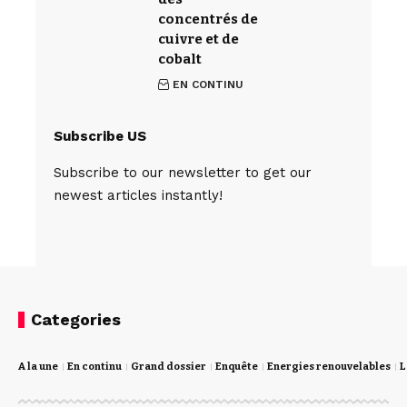
concentrés de
cuivre et de
cobalt
EN CONTINU
Subscribe US
Subscribe to our newsletter to get our
newest articles instantly!
Categories
A la une
En continu
Grand dossier
Enquête
Energies renouvelables
L