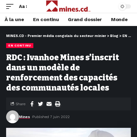
Aa
À la une
En continu
Grand dossier
Monde
MINES.CD - Premier média congolais du secteur minier
>
Blog
>
EN CONTINU
EN CONTINU
RDC : Ivanhoe Mines s’inscrit
dans un modèle de
renforcement des capacités
des communautés locales
Share
Mines
Published 7 juin 2022