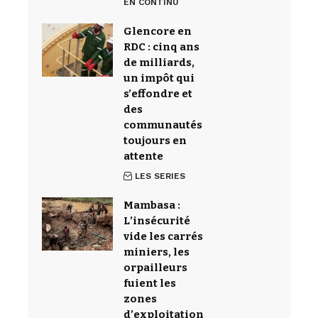
EN CONTINU
Glencore en
RDC : cinq ans
de milliards,
un impôt qui
s’effondre et
des
communautés
toujours en
attente
LES SERIES
Mambasa :
L’insécurité
vide les carrés
miniers, les
orpailleurs
fuient les
zones
d’exploitation