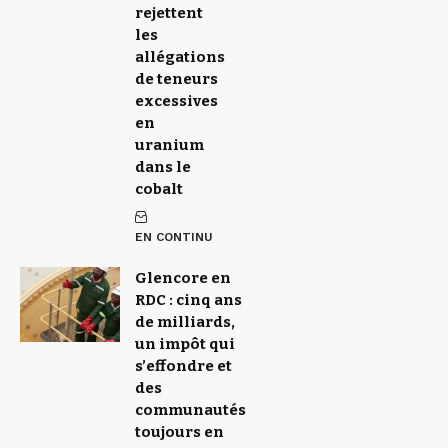
rejettent
les
allégations
de teneurs
excessives
en
uranium
dans le
cobalt
EN CONTINU
Glencore en
RDC : cinq ans
de milliards,
un impôt qui
s’effondre et
des
communautés
toujours en