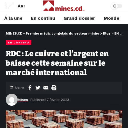
Aa
À la une
En continu
Grand dossier
Monde
MINES.CD - Premier média congolais du secteur minier
>
Blog
>
EN CONTINU
EN CONTINU
RDC : Le cuivre et l’argent en
baisse cette semaine sur le
marché international
Share
Mines
Published 7 février 2023