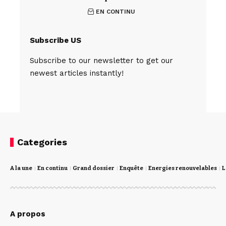
EN CONTINU
Subscribe US
Subscribe to our newsletter to get our
newest articles instantly!
Categories
A la une
En continu
Grand dossier
Enquête
Energies renouvelables
L
A propos