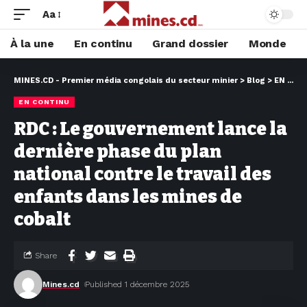
Aa
À la une
En continu
Grand dossier
Monde
MINES.CD - Premier média congolais du secteur minier
>
Blog
>
EN CONTINU
EN CONTINU
RDC : Le gouvernement lance la
dernière phase du plan
national contre le travail des
enfants dans les mines de
cobalt
Share
Mines.cd
Published 1 décembre 2025