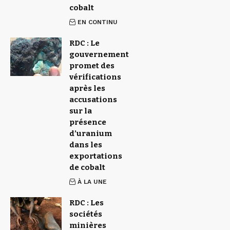
cobalt
EN CONTINU
RDC : Le
gouvernement
promet des
vérifications
après les
accusations
sur la
présence
d’uranium
dans les
exportations
de cobalt
À LA UNE
RDC : Les
sociétés
minières