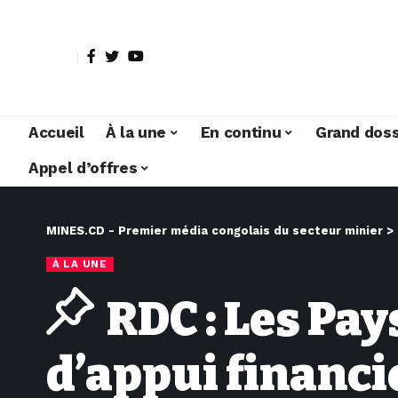
Accueil
À la une
En continu
Grand doss
Appel d’offres
MINES.CD - Premier média congolais du secteur minier
>
À LA UNE
RDC : Les Pa
d’appui financie