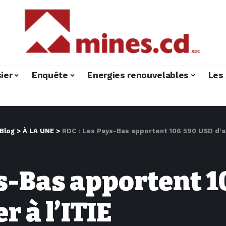
ier
Enquête
Energies renouvelables
Les 
Blog
>
À LA UNE
>
RDC : Les Pays-Bas apportent 106 590 USD d’app
ys-Bas apportent 
r à l’ITIE