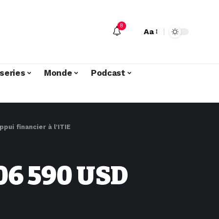
8
Aa
series
Monde
Podcast
ui financier à l’ITIE
106 590 USD