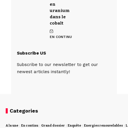
en
uranium
dans le
cobalt
EN CONTINU
Subscribe US
Subscribe to our newsletter to get our
newest articles instantly!
Categories
A la une
En continu
Grand dossier
Enquête
Energies renouvelables
L