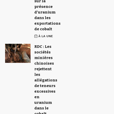
sur la
présence
d’uranium
dans les
exportations
de cobalt
À LA UNE
RDC : Les
sociétés
minières
chinoises
rejettent
les
allégations
de teneurs
excessives
en
uranium
dans le
cobalt