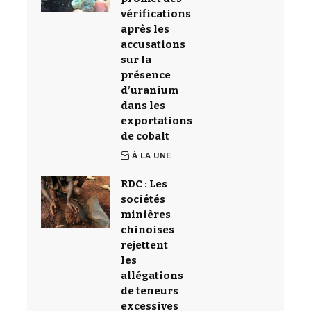
vérifications
après les
accusations
sur la
présence
d’uranium
dans les
exportations
de cobalt
À LA UNE
RDC : Les
sociétés
minières
chinoises
rejettent
les
allégations
de teneurs
excessives