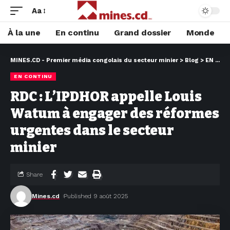
Aa
À la une
En continu
Grand dossier
Monde
MINES.CD - Premier média congolais du secteur minier
>
Blog
>
EN CONTINU
EN CONTINU
RDC : L’IPDHOR appelle Louis
Watum à engager des réformes
urgentes dans le secteur
minier
Share
Mines.cd
Published 9 août 2025