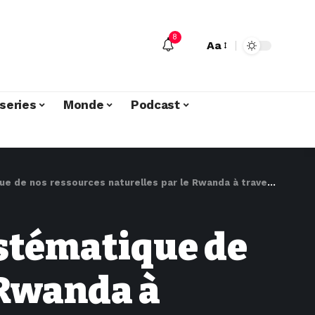
8
Aa
series
Monde
Podcast
e nos ressources naturelles par le Rwanda à travers le M23
ystématique de
 Rwanda à