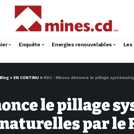
ier
Enquête
Energies renouvelables
Les 
Blog
>
EN CONTINU
>
RDC : Mboso dénonce le pillage systématique d
once le pillage s
naturelles par le