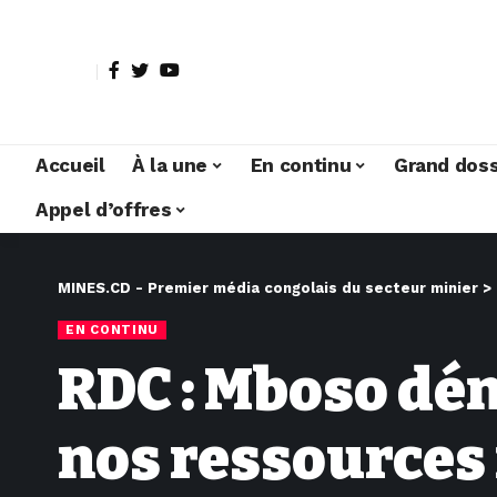
Accueil
À la une
En continu
Grand doss
Appel d’offres
MINES.CD - Premier média congolais du secteur minier
>
EN CONTINU
RDC : Mboso dén
nos ressources 