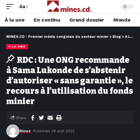
Aa
À la une
En continu
Grand dossier
Monde
MINES.CD - Premier média congolais du secteur minier
>
Blog
>
À LA UNE
À LA UNE
RDC : Une ONG recommande
à Sama Lukonde de s’abstenir
d’autoriser « sans garantie », le
recours à l’utilisation du fonds
minier
Share
Mines
Published 28 août 2022