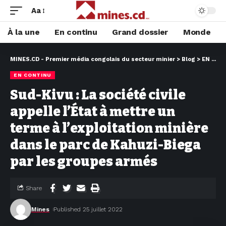
Aa
À la une
En continu
Grand dossier
Monde
MINES.CD - Premier média congolais du secteur minier
>
Blog
>
EN CONTINU
EN CONTINU
Sud-Kivu : La société civile
appelle l’État à mettre un
terme à l’exploitation minière
dans le parc de Kahuzi-Biega
par les groupes armés
Share
Mines
Published 25 juillet 2022