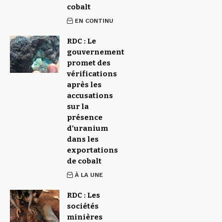
cobalt
EN CONTINU
RDC : Le
gouvernement
promet des
vérifications
après les
accusations
sur la
présence
d’uranium
dans les
exportations
de cobalt
À LA UNE
RDC : Les
sociétés
minières