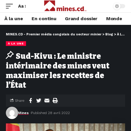
Aa
À la une
En continu
Grand dossier
Monde
MINES.CD - Premier média congolais du secteur minier
>
Blog
>
À LA UNE
À LA UNE
Sud-Kivu : Le ministre
intérimaire des mines veut
maximiser les recettes de
l’État
Share
Mines
Published 28 avril 2022