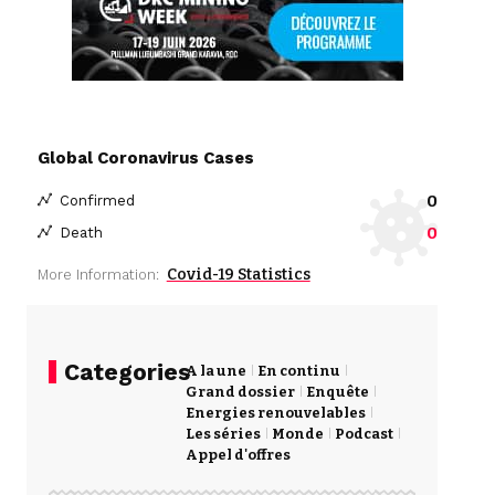
Global Coronavirus Cases
0
Confirmed
0
Death
Covid-19 Statistics
More Information:
Categories
A la une
En continu
Grand dossier
Enquête
Energies renouvelables
Les séries
Monde
Podcast
Appel d'offres