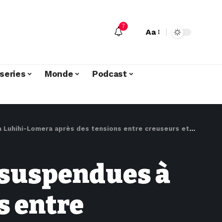
7
Aa
series
Monde
Podcast
i-Lomera après des tensions entre creuseurs et rebelles du M23
s suspendues à
s entre