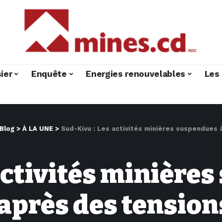
ier
Enquête
Energies renouvelables
Les 
Blog
>
À LA UNE
>
Sud-Kivu : Les activités minières suspendues à Luhih
activités minière
après des tension