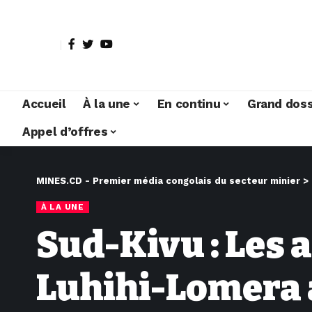
Accueil
À la une
En continu
Grand doss
Appel d’offres
MINES.CD - Premier média congolais du secteur minier
>
À LA UNE
Sud-Kivu : Les 
Luhihi-Lomera 