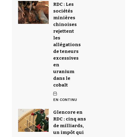
RDC : Les
sociétés
minières
chinoises
rejettent
les
allégations
de teneurs
excessives
en
uranium
dans le
cobalt
EN CONTINU
Glencore en
RDC : cinq ans
de milliards,
un impôt qui