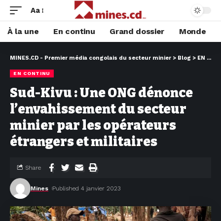
Aa
À la une
En continu
Grand dossier
Monde
MINES.CD - Premier média congolais du secteur minier
>
Blog
>
EN CONTINU
EN CONTINU
Sud-Kivu : Une ONG dénonce
l’envahissement du secteur
minier par les opérateurs
étrangers et militaires
Share
Mines
Published 4 janvier 2023