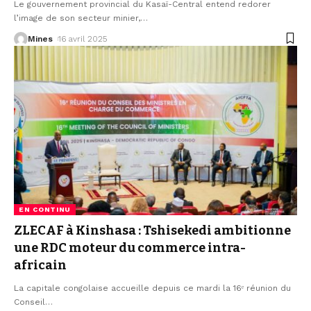
Le gouvernement provincial du Kasaï-Central entend redorer
l’image de son secteur minier,
…
Mines
16 avril 2025
EN CONTINU
ZLECAF à Kinshasa : Tshisekedi ambitionne
une RDC moteur du commerce intra-
africain
La capitale congolaise accueille depuis ce mardi la 16ᵉ réunion du
Conseil
…