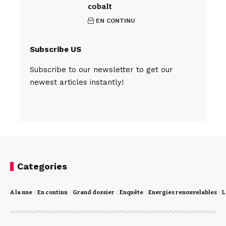
cobalt
EN CONTINU
Subscribe US
Subscribe to our newsletter to get our
newest articles instantly!
Categories
A la une
En continu
Grand dossier
Enquête
Energies renouvelables
L