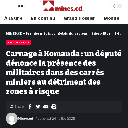
Aa
À la une
En continu
Grand dossier
Monde
MINES.CD - Premier média congolais du secteur minier
>
Blog
>
EN CONTINU
EN CONTINU
Carnage à Komanda : un député
dénonce la présence des
militaires dans des carrés
miniers au détriment des
zones à risque
Share
Mines.cd
Published 29 juillet 2025