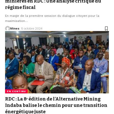
minières en RDC : Une analyse critique du
régime fiscal
En marge de la première session du dialogue citoyen pour la
maximisation
…
Mines
5 octobre 2024
EN CONTINU
RDC : La 8ᵉ édition de l’Alternative Mining
Indaba balise le chemin pour une transition
énergétique juste