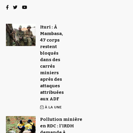
Ituri : À
Mambasa,
47 corps
restent
bloqués
dans des
carrés
miniers
après des
attaques
attribuées
aux ADF
À LA UNE
Pollution minière
en RDC : l’IRDH
demande à