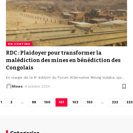
EN CONTINU
RDC : Plaidoyer pour transformer la
malédiction des mines en bénédiction des
Congolais
En marge de la 8ᵉ édition du Forum Alternative Mining Indaba, qui
…
Mines
4 octobre 2024
1
2
…
99
100
101
102
103
…
222
223
Categories