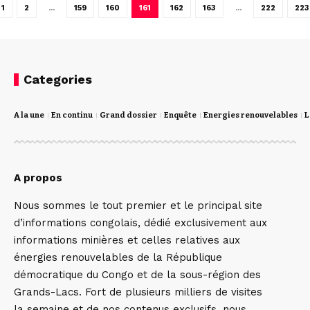
1
2
…
159
160
161
162
163
…
222
223
Categories
A la une
En continu
Grand dossier
Enquête
Energies renouvelables
L
A propos
Nous sommes le tout premier et le principal site
d’informations congolais, dédié exclusivement aux
informations minières et celles relatives aux
énergies renouvelables de la République
démocratique du Congo et de la sous-région des
Grands-Lacs. Fort de plusieurs milliers de visites
la semaine et de nos contenus exclusifs, nous