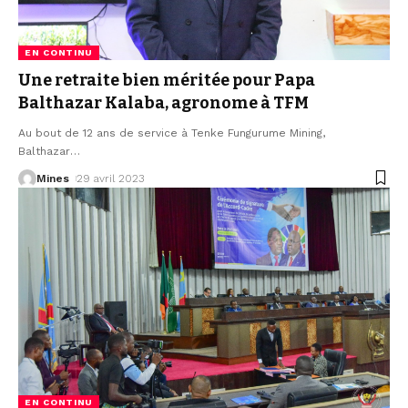
EN CONTINU
Une retraite bien méritée pour Papa
Balthazar Kalaba, agronome à TFM
Au bout de 12 ans de service à Tenke Fungurume Mining,
Balthazar
…
Mines
29 avril 2023
EN CONTINU