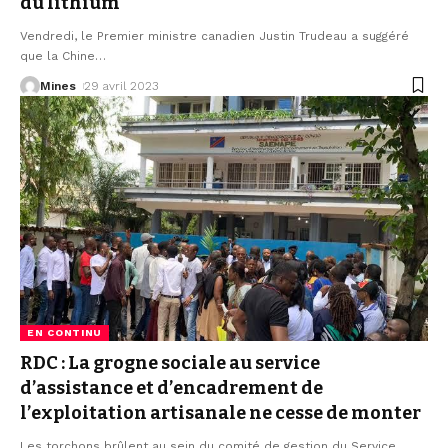
du lithium
Vendredi, le Premier ministre canadien Justin Trudeau a suggéré
que la Chine
…
Mines
29 avril 2023
EN CONTINU
RDC : La grogne sociale au service
d’assistance et d’encadrement de
l’exploitation artisanale ne cesse de monter
Les torchons brûlent au sein du comité de gestion du Service