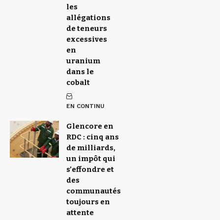
les
allégations
de teneurs
excessives
en
uranium
dans le
cobalt
EN CONTINU
Glencore en
RDC : cinq ans
de milliards,
un impôt qui
s’effondre et
des
communautés
toujours en
attente