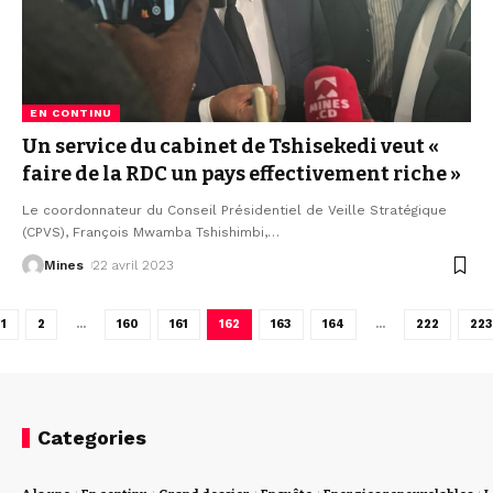
EN CONTINU
Un service du cabinet de Tshisekedi veut «
faire de la RDC un pays effectivement riche »
Le coordonnateur du Conseil Présidentiel de Veille Stratégique
(CPVS), François Mwamba Tshishimbi,
…
Mines
22 avril 2023
1
2
…
160
161
162
163
164
…
222
223
Categories