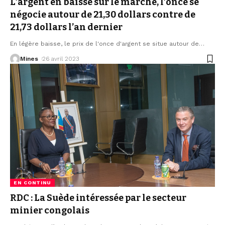
L’argent en baisse sur le marché, l’once se
négocie autour de 21,30 dollars contre de
21,73 dollars l’an dernier
En légère baisse, le prix de l'once d'argent se situe autour de
…
Mines
26 avril 2023
EN CONTINU
RDC : La Suède intéressée par le secteur
minier congolais