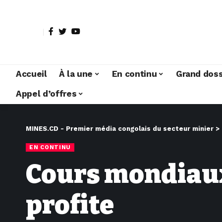
Accueil
À la une
En continu
Grand doss
Appel d’offres
MINES.CD - Premier média congolais du secteur minier
>
EN CONTINU
Cours mondiaux 
profite