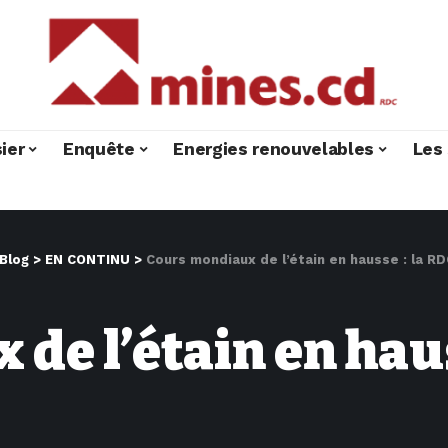
ier
Enquête
Energies renouvelables
Les 
Blog
>
EN CONTINU
>
Cours mondiaux de l’étain en hausse : la RD
de l’étain en haus