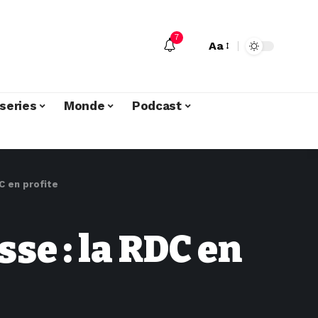
7
Aa
series
Monde
Podcast
C en profite
se : la RDC en