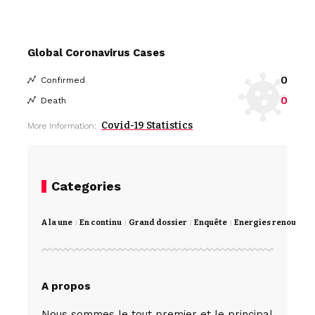
Global Coronavirus Cases
0
Confirmed
0
Death
Covid-19 Statistics
More Information:
Categories
A la une
En continu
Grand dossier
Enquête
Energies renouvela
A propos
Nous sommes le tout premier et le principal