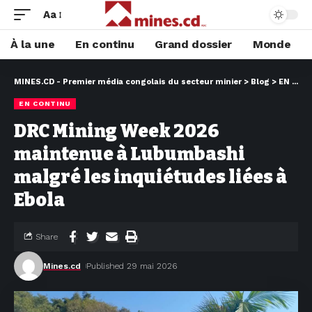
Aa
À la une
En continu
Grand dossier
Monde
MINES.CD - Premier média congolais du secteur minier
>
Blog
>
EN CONTINU
EN CONTINU
DRC Mining Week 2026
maintenue à Lubumbashi
malgré les inquiétudes liées à
Ebola
Share
Mines.cd
Published 29 mai 2026