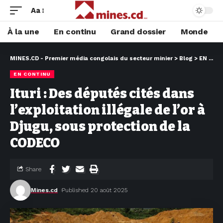
Aa
À la une
En continu
Grand dossier
Monde
MINES.CD - Premier média congolais du secteur minier
>
Blog
>
EN CONTINU
EN CONTINU
Ituri : Des députés cités dans
l’exploitation illégale de l’or à
Djugu, sous protection de la
CODECO
Share
Mines.cd
Published 20 août 2025