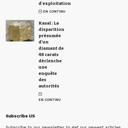
d’exploitation
EN CONTINU
Kasaï : La
disparition
présumée
d’un
diamant de
48 carats
déclenche
une
enquête
des
autorités
EN CONTINU
Subscribe US
Subscribe to our newsletter to get our newest articles