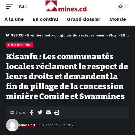
Aa
À la une
En continu
Grand dossier
Monde
MINES.CD - Premier média congolais du secteur minier
>
Blog
>
EN CONTINU
EN CONTINU
Kisanfu : Les communautés
locales réclament le respect de
leurs droits et demandent la
fin du pillage de la concession
minière Comide et Swanmines
Share
Mines.cd
Published 21 juin 2025