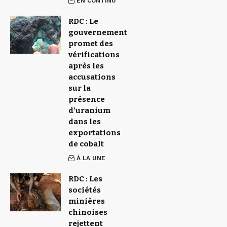
EN CONTINU
RDC : Le
gouvernement
promet des
vérifications
après les
accusations
sur la
présence
d’uranium
dans les
exportations
de cobalt
À LA UNE
RDC : Les
sociétés
minières
chinoises
rejettent