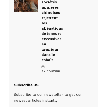
sociétés
minières
chinoises
rejettent
les
allégations
de teneurs
excessives
en
uranium
dans le
cobalt
EN CONTINU
Subscribe US
Subscribe to our newsletter to get our
newest articles instantly!