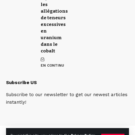
les
allégations
de teneurs
excessives
en
uranium
dans le
cobalt
EN CONTINU
Subscribe US
Subscribe to our newsletter to get our newest articles
instantly!
Qui sommes nous
Contact
Team