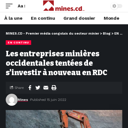
Aa
À la une
En continu
Grand dossier
Monde
MINES.CD - Premier média congolais du secteur minier
>
Blog
>
EN CONTINU
EN CONTINU
Les entreprises minières
occidentales tentées de
s’investir à nouveau en RDC
Share
Mines
Published 15 juin 2022