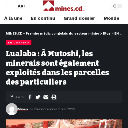
Aa
À la une
En continu
Grand dossier
Monde
MINES.CD - Premier média congolais du secteur minier
>
Blog
>
EN CONTINU
EN CONTINU
Lualaba : À Mutoshi, les
minerais sont également
exploités dans les parcelles
des particuliers
Share
Mines
Published 4 novembre 2022