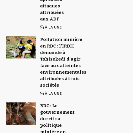
attaques
attribuées
aux ADF
À LA UNE
Pollution minière
en RDC : l’IRDH
demande à
Tshisekedi d’agir
face aux atteintes
environnementales
attribuées à trois
sociétés
À LA UNE
RDC : Le
gouvernement
durcit sa
politique
minière en