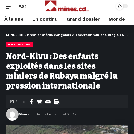
Aa
À la une
En continu
Grand dossier
Monde
MINES.CD - Premier média congolais du secteur minier
>
Blog
>
EN CONTINU
EN CONTINU
Nord-Kivu : Des enfants
exploités dans les sites
miniers de Rubaya malgré la
pression internationale
Share
Mines.cd
Published 7 juillet 2025