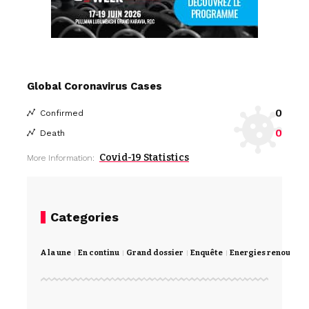
Global Coronavirus Cases
0
Confirmed
0
Death
Covid-19 Statistics
More Information:
Categories
A la une
En continu
Grand dossier
Enquête
Energies renouvela