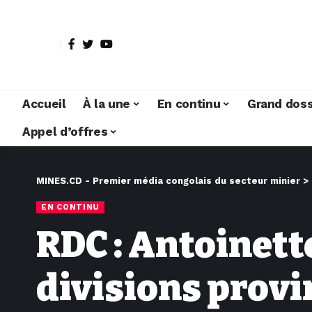
Accueil
À la une
En continu
Grand doss
Appel d’offres
MINES.CD - Premier média congolais du secteur minier
>
EN CONTINU
RDC : Antoinett
divisions provi