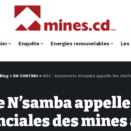
ier
Enquête
Energies renouvelables
Les 
Blog
>
EN CONTINU
>
RDC : Antoinette N’samba appelle les chefs des di
e N’samba appelle 
nciales des mines 