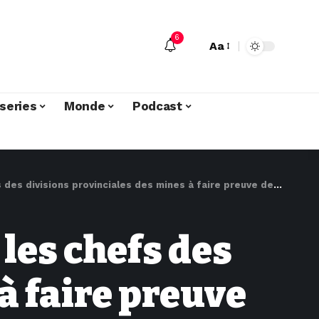
6
Aa
series
Monde
Podcast
visions provinciales des mines à faire preuve de probité morale
les chefs des
à faire preuve