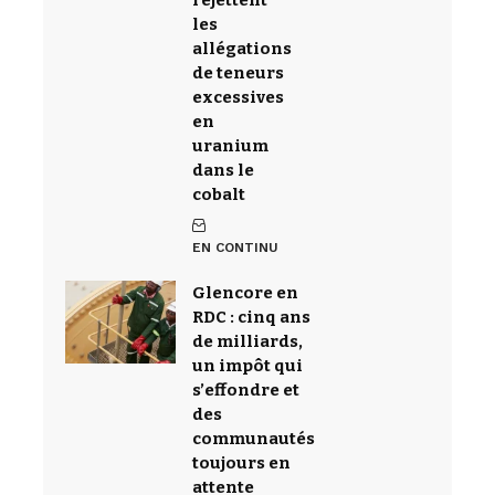
rejettent
les
allégations
de teneurs
excessives
en
uranium
dans le
cobalt
EN CONTINU
Glencore en
RDC : cinq ans
de milliards,
un impôt qui
s’effondre et
des
communautés
toujours en
attente