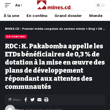
Aa
À la une
En continu
Grand dossier
Monde
MINES.CD - Premier média congolais du secteur minier
>
Blog
>
EN CONTINU
EN CONTINU
RDC : K. Pakabomba appelle les
ETDs bénéficiaires de 0,3 % de
dotation à la mise en œuvre des
plans de développement
répondant aux attentes des
communautés
Share