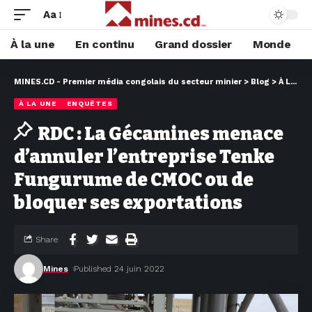
Aa
À la une
En continu
Grand dossier
Monde
MINES.CD - Premier média congolais du secteur minier
>
Blog
>
À LA UNE
À LA UNE
ENQUÊTES
RDC : La Gécamines menace
d’annuler l’entreprise Tenke
Fungurume de CMOC ou de
bloquer ses exportations
Share
Mines
Published 24 juin 2022