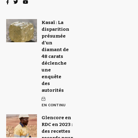
Kasaï : La
disparition
présumée
d’un
diamant de
48 carats
déclenche
une
enquête
des
autorités
EN CONTINU
Glencore en
RDC en 2023 :
des recettes