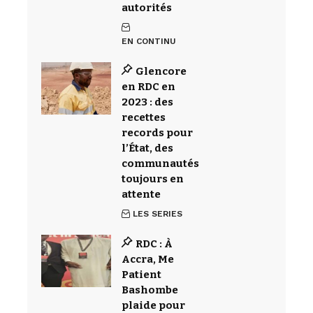
autorités
EN CONTINU
Glencore
en RDC en
2023 : des
recettes
records pour
l’État, des
communautés
toujours en
attente
LES SERIES
RDC : À
Accra, Me
Patient
Bashombe
plaide pour