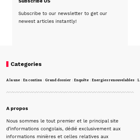
Subscribe US
Subscribe to our newsletter to get our
newest articles instantly!
Categories
A la une
En continu
Grand dossier
Enquête
Energies renouvelables
L
A propos
Nous sommes le tout premier et le principal site
d’informations congolais, dédié exclusivement aux
informations minières et celles relatives aux