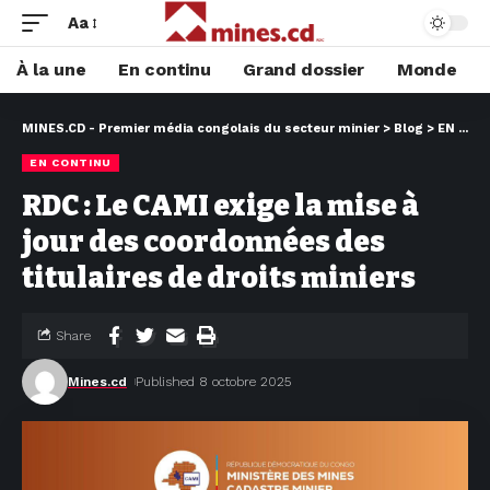
Aa
À la une
En continu
Grand dossier
Monde
MINES.CD - Premier média congolais du secteur minier
>
Blog
>
EN CONTINU
EN CONTINU
RDC : Le CAMI exige la mise à
jour des coordonnées des
titulaires de droits miniers
Share
Mines.cd
Published 8 octobre 2025