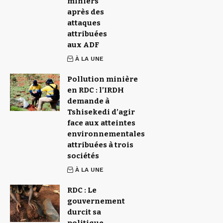
miniers
après des
attaques
attribuées
aux ADF
À LA UNE
Pollution minière
en RDC : l’IRDH
demande à
Tshisekedi d’agir
face aux atteintes
environnementales
attribuées à trois
sociétés
À LA UNE
RDC : Le
gouvernement
durcit sa
politique