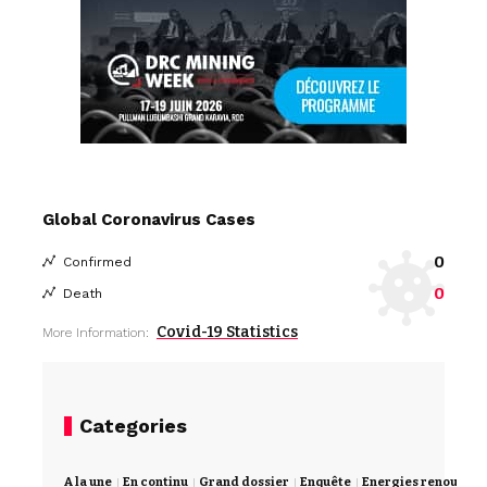
Global Coronavirus Cases
0
Confirmed
0
Death
Covid-19 Statistics
More Information:
Categories
A la une
En continu
Grand dossier
Enquête
Energies renouvela