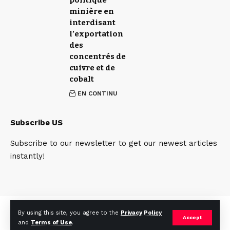
minière en
interdisant
l’exportation
des
concentrés de
cuivre et de
cobalt
EN CONTINU
Subscribe US
Subscribe to our newsletter to get our newest articles
instantly!
Qui sommes nous
Contact
Team
By using this site, you agree to the
Privacy Policy
Accept
and
Terms of Use
.
© 2025. mines.cd. All Rights Reserved.