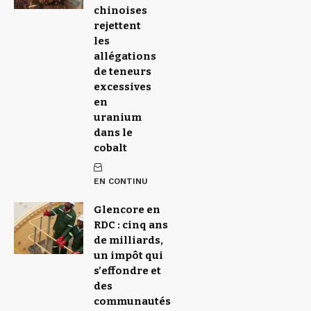
chinoises
rejettent
les
allégations
de teneurs
excessives
en
uranium
dans le
cobalt
EN CONTINU
Glencore en
RDC : cinq ans
de milliards,
un impôt qui
s’effondre et
des
communautés