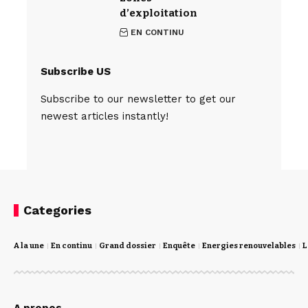
d’exploitation
EN CONTINU
Subscribe US
Subscribe to our newsletter to get our
newest articles instantly!
Categories
A la une
En continu
Grand dossier
Enquête
Energies renouvelables
L
A propos