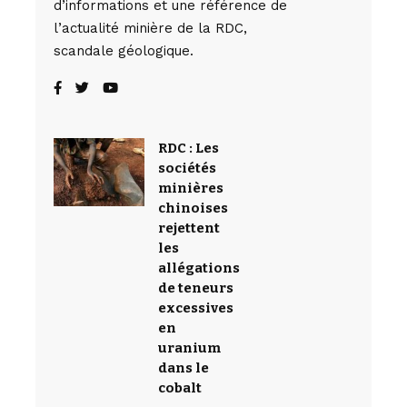
d’informations et une référence de
l’actualité minière de la RDC,
scandale géologique.
RDC : Les
sociétés
minières
chinoises
rejettent
les
allégations
de teneurs
excessives
en
uranium
dans le
cobalt