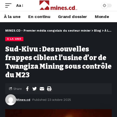
Aa
À la une
En continu
Grand dossier
Monde
MINES.CD - Premier média congolais du secteur minier
>
Blog
>
À LA UNE
À LA UNE
Sud-Kivu : Des nouvelles
frappes ciblent l’usine d’or de
Twangiza Mining sous contrôle
du M23
Share
Mines.cd
Published 23 octobre 2025