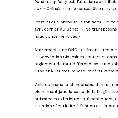
Pendant qu’on y est, l’allusion aux billet
aux « Chinois noirs » censés être servis 
C’est ici que prend tout son sens l’invi
avril dernier au Sénat : « Ne transposons 
nous concernent pas ».
Autrement, une ONG s’estimant crédible 
la Convention Sicomines contenant dans se
règlement de tout différend, soit une solut
l’une et à l’autres’impose impérativement
Voilà où mène la chinophobie dont se nou
pleinement joué la carte de la fragilisat
puissances extérieures qui continuent, ell
situation sécuritaire à l’Est en est la pre