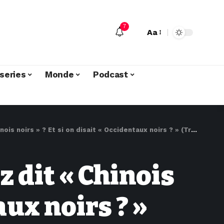
7
Aa
series
Monde
Podcast
s noirs » ? Et si on disait « Occidentaux noirs ? » (Tribune)
z dit « Chinois
aux noirs ? »