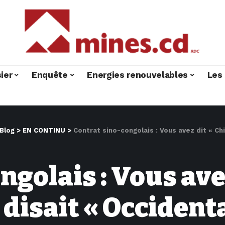
ier
Enquête
Energies renouvelables
Les 
Blog
>
EN CONTINU
>
Contrat sino-congolais : Vous avez dit « Chinoi
ngolais : Vous ave
n disait « Occident