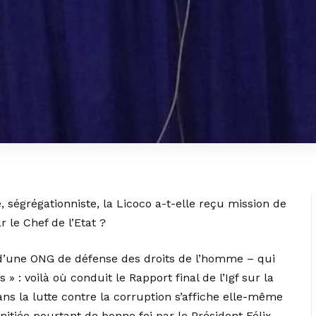
, ségrégationniste, la Licoco a-t-elle reçu mission de
 le Chef de l’Etat ?
d’une ONG de défense des droits de l’homme – qui
 » : voilà où conduit le Rapport final de l’Igf sur la
ans la lutte contre la corruption s’affiche elle-même
itiée pourtant de bonne foi par le Président Félix