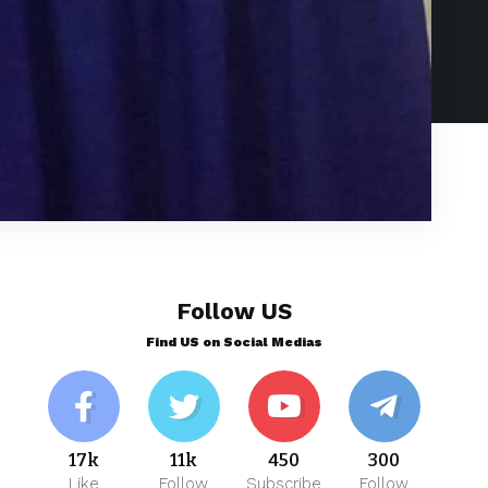
Follow US
Find US on Social Medias
17k
11k
450
300
Like
Follow
Subscribe
Follow