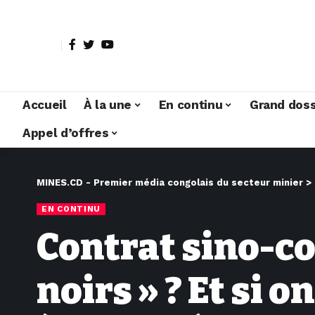
Accueil
À la une
En continu
Grand doss
Appel d’offres
MINES.CD - Premier média congolais du secteur minier
>
EN CONTINU
Contrat sino-co
noirs » ? Et si o