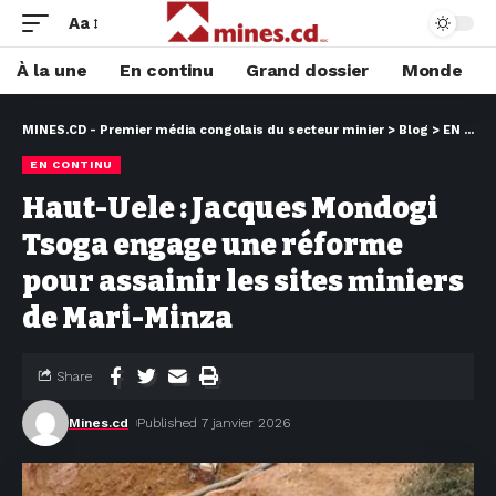
Aa
À la une
En continu
Grand dossier
Monde
MINES.CD - Premier média congolais du secteur minier
>
Blog
>
EN CONTINU
EN CONTINU
Haut-Uele : Jacques Mondogi
Tsoga engage une réforme
pour assainir les sites miniers
de Mari-Minza
Share
Mines.cd
Published 7 janvier 2026