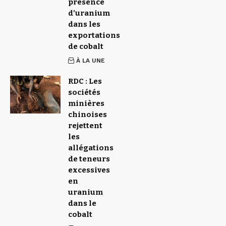
présence
d’uranium
dans les
exportations
de cobalt
À LA UNE
RDC : Les
sociétés
minières
chinoises
rejettent
les
allégations
de teneurs
excessives
en
uranium
dans le
cobalt