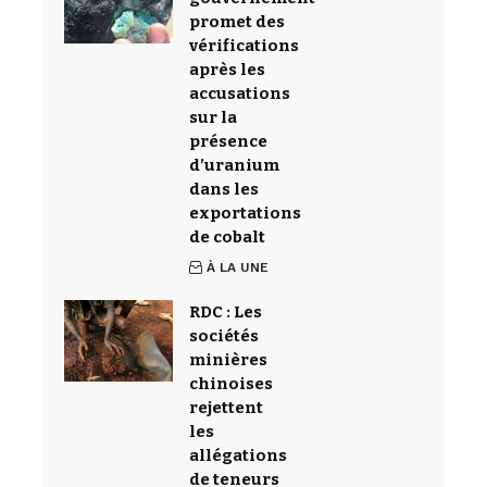
promet des
vérifications
après les
accusations
sur la
présence
d’uranium
dans les
exportations
de cobalt
À LA UNE
RDC : Les
sociétés
minières
chinoises
rejettent
les
allégations
de teneurs