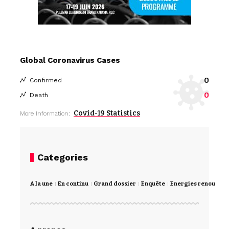
Global Coronavirus Cases
0
Confirmed
0
Death
Covid-19 Statistics
More Information:
Categories
A la une
En continu
Grand dossier
Enquête
Energies renouvela