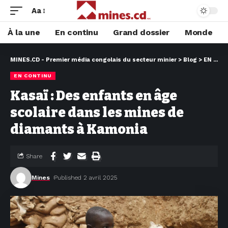
Aa
À la une
En continu
Grand dossier
Monde
MINES.CD - Premier média congolais du secteur minier
>
Blog
>
EN CONTINU
EN CONTINU
Kasaï : Des enfants en âge
scolaire dans les mines de
diamants à Kamonia
Share
Mines
Published 2 avril 2025