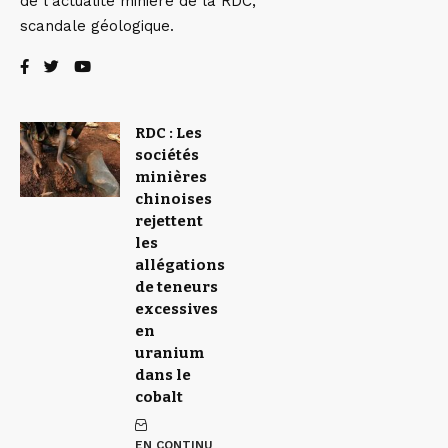
de l’actualité minière de la RDC,
scandale géologique.
RDC : Les
sociétés
minières
chinoises
rejettent
les
allégations
de teneurs
excessives
en
uranium
dans le
cobalt
EN CONTINU