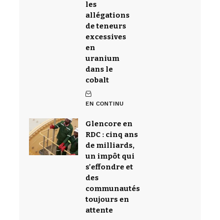
les
allégations
de teneurs
excessives
en
uranium
dans le
cobalt
EN CONTINU
Glencore en
RDC : cinq ans
de milliards,
un impôt qui
s’effondre et
des
communautés
toujours en
attente