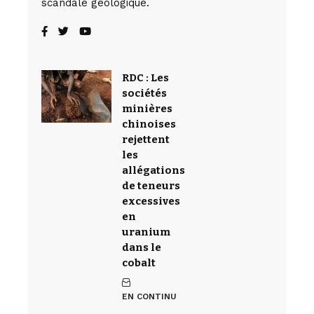
scandale géologique.
RDC : Les
sociétés
minières
chinoises
rejettent
les
allégations
de teneurs
excessives
en
uranium
dans le
cobalt
EN CONTINU