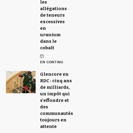
les
allégations
de teneurs
excessives
en
uranium
dans le
cobalt
EN CONTINU
Glencore en
RDC : cinq ans
de milliards,
un impôt qui
s’effondre et
des
communautés
toujours en
attente