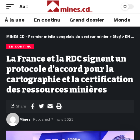
Aa
À la une
En continu
Grand dossier
Monde
MINES.CD - Premier média congolais du secteur minier
>
Blog
>
EN CONTINU
EN CONTINU
La France et la RDC signent un
protocole d’accord pour la
cartographie et la certification
des ressources minières
Share
Mines
Published 7 mars 2023