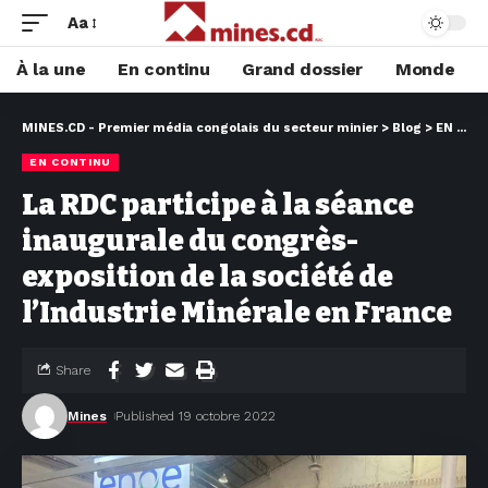
Aa
À la une
En continu
Grand dossier
Monde
MINES.CD - Premier média congolais du secteur minier
>
Blog
>
EN CONTINU
EN CONTINU
La RDC participe à la séance
inaugurale du congrès-
exposition de la société de
l’Industrie Minérale en France
Share
Mines
Published 19 octobre 2022