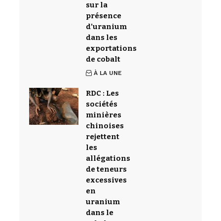
sur la
présence
d’uranium
dans les
exportations
de cobalt
À LA UNE
RDC : Les
sociétés
minières
chinoises
rejettent
les
allégations
de teneurs
excessives
en
uranium
dans le