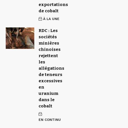
exportations
de cobalt
À LA UNE
RDC : Les
sociétés
minières
chinoises
rejettent
les
allégations
de teneurs
excessives
en
uranium
dans le
cobalt
EN CONTINU