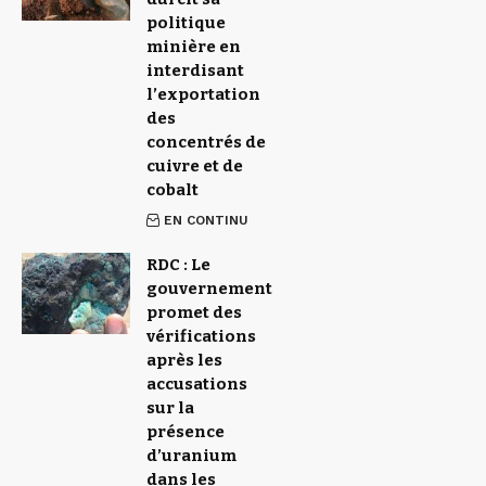
politique
minière en
interdisant
l’exportation
des
concentrés de
cuivre et de
cobalt
EN CONTINU
RDC : Le
gouvernement
promet des
vérifications
après les
accusations
sur la
présence
d’uranium
dans les