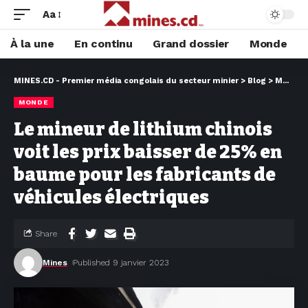
Aa
À la une
En continu
Grand dossier
Monde
MINES.CD - Premier média congolais du secteur minier
>
Blog
>
MONDE
MONDE
Le mineur de lithium chinois
voit les prix baisser de 25% en
baume pour les fabricants de
véhicules électriques
Share
Mines
Published 9 janvier 2023