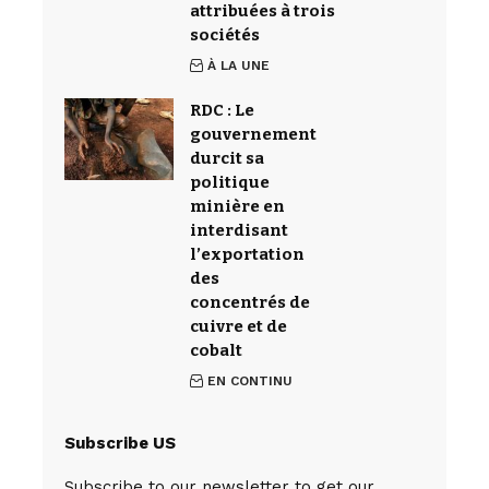
attribuées à trois
sociétés
À LA UNE
RDC : Le
gouvernement
durcit sa
politique
minière en
interdisant
l’exportation
des
concentrés de
cuivre et de
cobalt
EN CONTINU
Subscribe US
Subscribe to our newsletter to get our