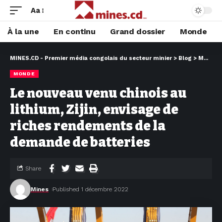
Aa
À la une
En continu
Grand dossier
Monde
MINES.CD - Premier média congolais du secteur minier
>
Blog
>
MONDE
MONDE
Le nouveau venu chinois au
lithium, Zijin, envisage de
riches rendements de la
demande de batteries
Share
Mines
Published 1 décembre 2022