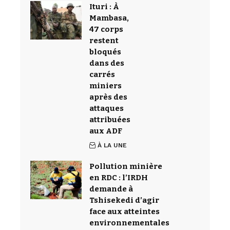
Ituri : À
Mambasa,
47 corps
restent
bloqués
dans des
carrés
miniers
après des
attaques
attribuées
aux ADF
À LA UNE
Pollution minière
en RDC : l’IRDH
demande à
Tshisekedi d’agir
face aux atteintes
environnementales