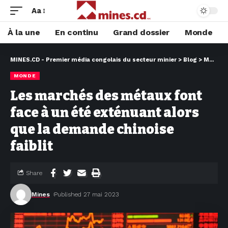
Aa
À la une
En continu
Grand dossier
Monde
MINES.CD - Premier média congolais du secteur minier
>
Blog
>
MONDE
MONDE
Les marchés des métaux font
face à un été exténuant alors
que la demande chinoise
faiblit
Share
Mines
Published 27 mai 2023