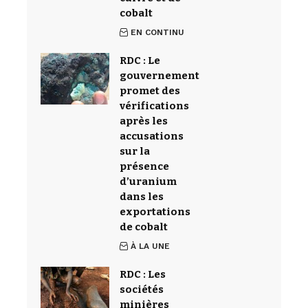
cobalt
EN CONTINU
RDC : Le
gouvernement
promet des
vérifications
après les
accusations
sur la
présence
d’uranium
dans les
exportations
de cobalt
À LA UNE
RDC : Les
sociétés
minières