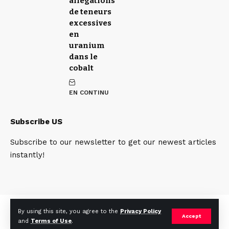
allégations
de teneurs
excessives
en
uranium
dans le
cobalt
EN CONTINU
Subscribe US
Subscribe to our newsletter to get our newest articles
instantly!
Qui sommes nous
Contact
Team
By using this site, you agree to the
Privacy Policy
Accept
and
Terms of Use
.
© 2025. mines.cd. All Rights Reserved.