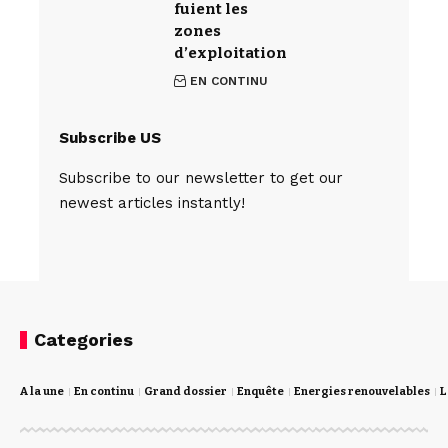
fuient les
zones
d’exploitation
EN CONTINU
Subscribe US
Subscribe to our newsletter to get our
newest articles instantly!
Categories
A la une
En continu
Grand dossier
Enquête
Energies renouvelables
L