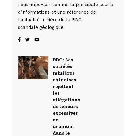
nous impo¬ser comme la principale source
d’informations et une référence de
l’actualité minière de la RDC,
scandale géologique.
RDC : Les
sociétés
minières
chinoises
rejettent
les
allégations
de teneurs
excessives
en
uranium
dans le