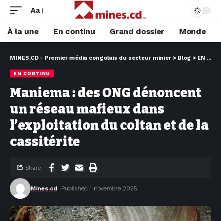
Aa
À la une
En continu
Grand dossier
Monde
MINES.CD - Premier média congolais du secteur minier
>
Blog
>
EN CONTINU
EN CONTINU
Maniema : des ONG dénoncent
un réseau mafieux dans
l’exploitation du coltan et de la
cassitérite
Share
Mines.cd
Published 1 novembre 2025