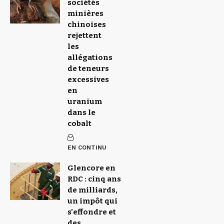
sociétés
minières
chinoises
rejettent
les
allégations
de teneurs
excessives
en
uranium
dans le
cobalt
EN CONTINU
Glencore en
RDC : cinq ans
de milliards,
un impôt qui
s’effondre et
des