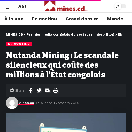
Aa
À la une
En continu
Grand dossier
Monde
MINES.CD - Premier média congolais du secteur minier
>
Blog
>
EN CONTINU
EN CONTINU
Mutanda Mining : Le scandale
silencieux qui coûte des
millions à l’État congolais
Share
Mines.cd
Published 15 octobre 2025