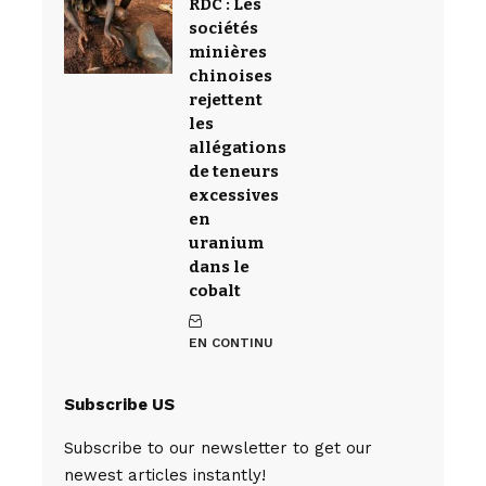
RDC : Les
sociétés
minières
chinoises
rejettent
les
allégations
de teneurs
excessives
en
uranium
dans le
cobalt
EN CONTINU
Subscribe US
Subscribe to our newsletter to get our
newest articles instantly!