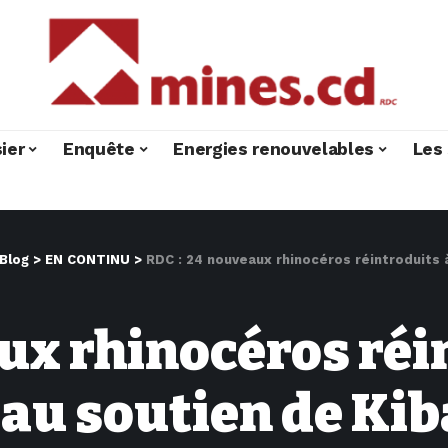
ier
Enquête
Energies renouvelables
Les 
Blog
>
EN CONTINU
>
RDC : 24 nouveaux rhinocéros réintroduits 
ux rhinocéros réin
au soutien de Kib