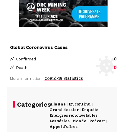
Global Coronavirus Cases
0
Confirmed
0
Death
Covid-19 Statistics
More Information:
Categories
A la une
En continu
Grand dossier
Enquête
Energies renouvelables
Les séries
Monde
Podcast
Appel d'offres