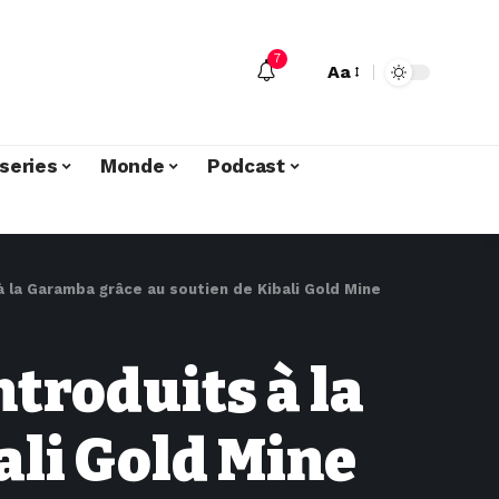
7
Aa
series
Monde
Podcast
à la Garamba grâce au soutien de Kibali Gold Mine
troduits à la
ali Gold Mine