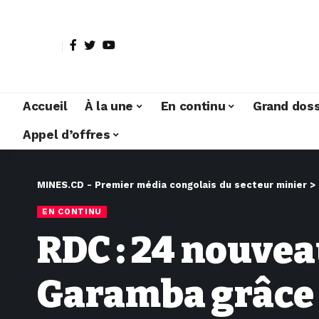
Accueil
À la une
En continu
Grand doss
Appel d’offres
MINES.CD - Premier média congolais du secteur minier
>
EN CONTINU
RDC : 24 nouvea
Garamba grâce 