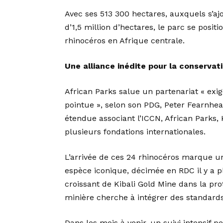
Avec ses 513 300 hectares, auxquels s’ajo
d’1,5 million d’hectares, le parc se pos
rhinocéros en Afrique centrale.
Une alliance inédite pour la conservat
African Parks salue un partenariat « exig
pointue », selon son PDG, Peter Fearnhead
étendue associant l’ICCN, African Parks,
plusieurs fondations internationales.
L’arrivée de ces 24 rhinocéros marque u
espèce iconique, décimée en RDC il y a p
croissant de Kibali Gold Mine dans la prot
minière cherche à intégrer des standard
Dans les mois à venir, un suivi intensif p