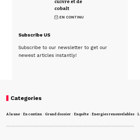
cuivre et de
cobalt
EN CONTINU
Subscribe US
Subscribe to our newsletter to get our
newest articles instantly!
Categories
A la une
En continu
Grand dossier
Enquête
Energies renouvelables
L