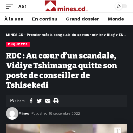
Aa
À la une
En continu
Grand dossier
Monde
MINES.CD - Premier média congolais du secteur minier
>
Blog
>
ENQUÊTES
ENQUÊTES
RDC : Au cœur d’un scandale,
Vidiye Tshimanga quitte son
poste de conseiller de
Tshisekedi
Share
Mines
Published 16 septembre 2022