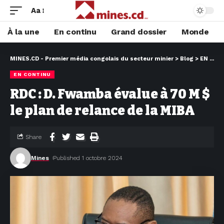
Aa
À la une
En continu
Grand dossier
Monde
MINES.CD - Premier média congolais du secteur minier
>
Blog
>
EN CONTINU
EN CONTINU
RDC : D. Fwamba évalue à 70 M $
le plan de relance de la MIBA
Share
Mines
Published 1 octobre 2024