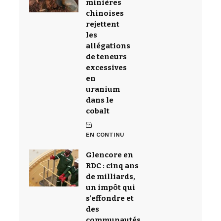
minières
chinoises
rejettent
les
allégations
de teneurs
excessives
en
uranium
dans le
cobalt
EN CONTINU
Glencore en
RDC : cinq ans
de milliards,
un impôt qui
s’effondre et
des
communautés