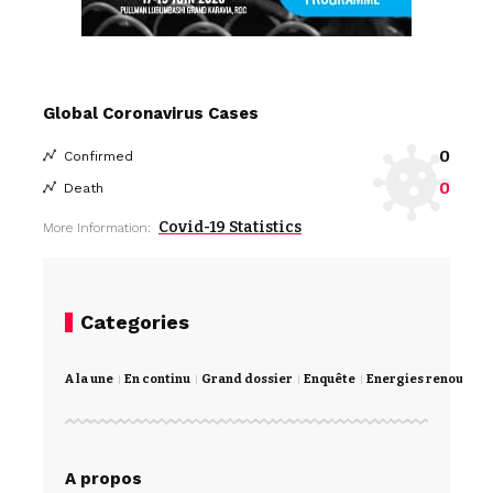
Global Coronavirus Cases
0
Confirmed
0
Death
Covid-19 Statistics
More Information:
Categories
A la une
En continu
Grand dossier
Enquête
Energies renouvela
A propos