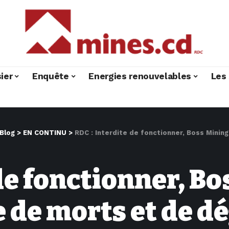
ier
Enquête
Energies renouvelables
Les 
Blog
>
EN CONTINU
>
RDC : Interdite de fonctionner, Boss Mining, ce
de fonctionner, Bo
e de morts et de d