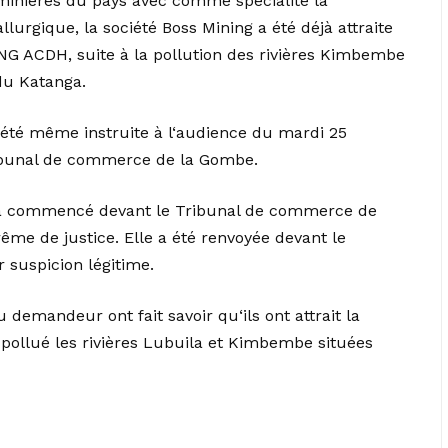
minières du pays avec comme spécialité la
llurgique, la société Boss Mining a été déjà attraite
ONG ACDH, suite à la pollution des rivières Kimbembe
du Katanga.
a été même instruite à l‘audience du mardi 25
ribunal de commerce de la Gombe.
re a commencé devant le Tribunal de commerce de
me de justice. Elle a été renvoyée devant le
suspicion légitime.
u demandeur ont fait savoir qu‘ils ont attrait la
r pollué les rivières Lubuila et Kimbembe situées