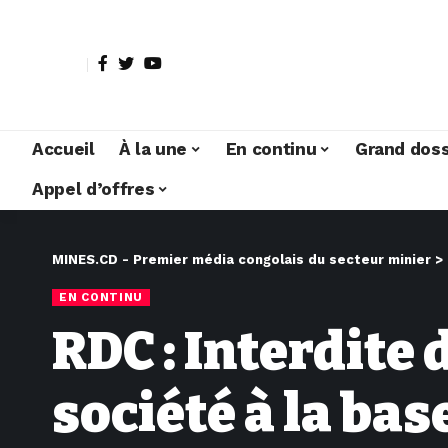
Accueil
À la une
En continu
Grand doss
Appel d’offres
MINES.CD - Premier média congolais du secteur minier
>
EN CONTINU
RDC : Interdite 
société à la bas