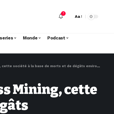
7
Aa
series
Monde
Podcast
tte société à la base de morts et de dégâts environnementaux
ss Mining, cette
égâts