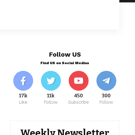
Follow US
Find US on Social Medias
17k
11k
450
300
Like
Follow
Subscribe
Follow
Weekly Newsletter