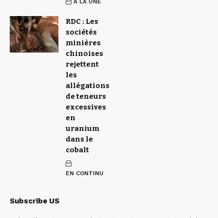
À LA UNE
RDC : Les
sociétés
minières
chinoises
rejettent
les
allégations
de teneurs
excessives
en
uranium
dans le
cobalt
EN CONTINU
Subscribe US