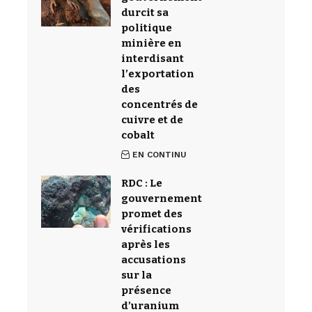
durcit sa
politique
minière en
interdisant
l’exportation
des
concentrés de
cuivre et de
cobalt
EN CONTINU
RDC : Le
gouvernement
promet des
vérifications
après les
accusations
sur la
présence
d’uranium