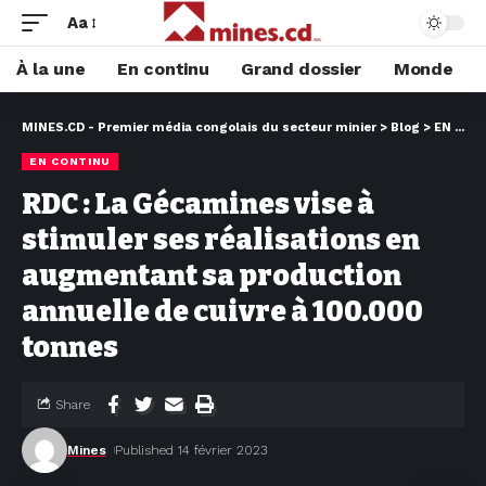
Aa
À la une
En continu
Grand dossier
Monde
MINES.CD - Premier média congolais du secteur minier
>
Blog
>
EN CONTINU
EN CONTINU
RDC : La Gécamines vise à
stimuler ses réalisations en
augmentant sa production
annuelle de cuivre à 100.000
tonnes
Share
Mines
Published 14 février 2023