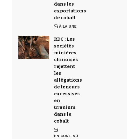
dans les
exportations
de cobalt
À LA UNE
RDC : Les
sociétés
minières
chinoises
rejettent
les
allégations
de teneurs
excessives
en
uranium
dans le
cobalt
EN CONTINU