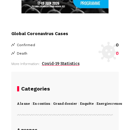
Global Coronavirus Cases
0
Confirmed
0
Death
Covid-19 Statistics
More Information:
Categories
A la une
En continu
Grand dossier
Enquête
Energies renouvela